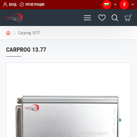
€
ВХОД
РЕГИСТРАЦИЯ
Carprog 13.77
h
o
CARPROG 13.77
m
e