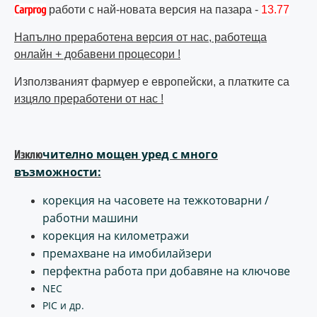
Carprog
работи с най-новата версия на пазара -
13.77
Напълно преработена версия от нас, работеща
онлайн + добавени процесори !
Използваният фармуер е европейски, а платките са
изцяло преработени от нас !
чително мощен уред с много
Изклю
възможности:
корекция на часовете на тежкотоварни /
работни машини
корекция на километражи
премахване на имобилайзери
перфектна работа при добавяне на ключове
NEC
PIC и др.