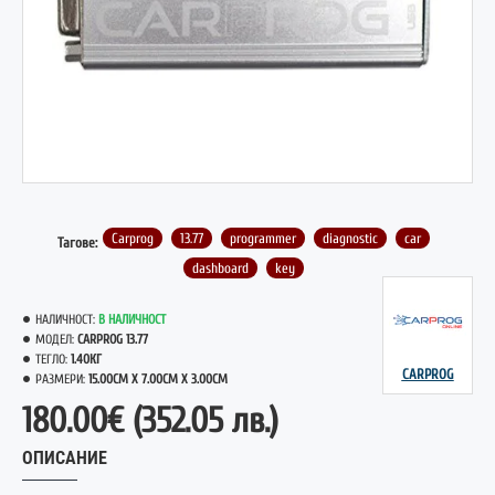
ГОРЕЩО
Carprog
13.77
programmer
diagnostic
car
Тагове:
dashboard
key
НАЛИЧНОСТ:
В НАЛИЧНОСТ
МОДЕЛ:
CARPROG 13.77
ТЕГЛО:
1.40КГ
CARPROG
РАЗМЕРИ:
15.00CM X 7.00CM X 3.00CM
180.00€
(352.05 лв.)
ОПИСАНИЕ