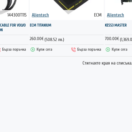
144300T115
Alientech
ECM
Alientech
НОВО
ГОРЕЩО
 CABLE FOR VOLVO
ECM TITANIUM
KESS3 MASTER
ON
260.00€
700.00€
(508.52 лв.)
(1,369.
Бърза поръчка
Купи сега
Бърза поръчка
Купи сега
Стигнахте края на списъка