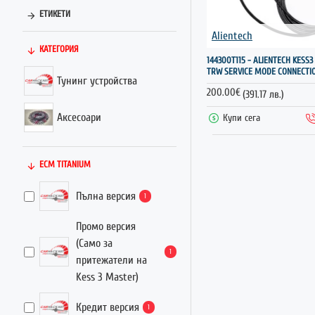
ЕТИКЕТИ
Alientech
КАТЕГОРИЯ
144300T115 - ALIENTECH KESS3
TRW SERVICE MODE CONNECTI
Тунинг устройства
200.00€
(391.17 лв.)
Аксесоари
Купи сега
ECM TITANIUM
Пълна версия
1
Промо версия
(Само за
1
притежатели на
Kess 3 Master)
Кредит версия
1