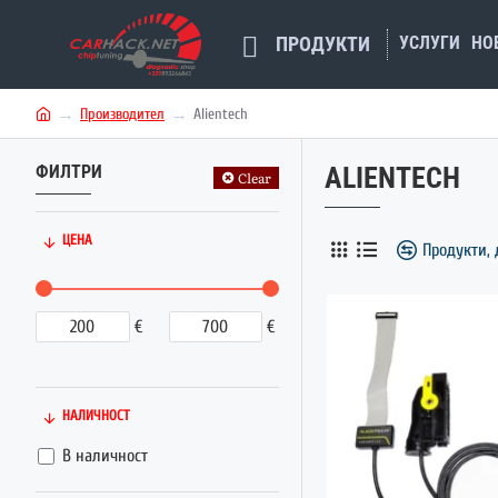
УСЛУГИ
НО
ПРОДУКТИ
Производител
Alientech
h
o
ФИЛТРИ
ALIENTECH
m
Clear
e
ЦЕНА
Продукти, 
€
€
НАЛИЧНОСТ
В наличност