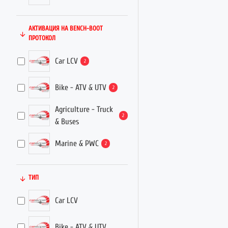
АКТИВАЦИЯ НА BENCH-BOOT
ПРОТОКОЛ
Car LCV
2
Bike - ATV & UTV
2
Agriculture - Truck
2
& Buses
Marine & PWC
2
ТИП
Car LCV
Bike - ATV & UTV