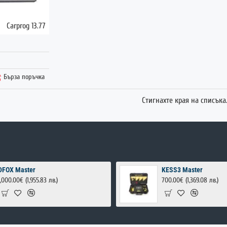
Carprog 13.77
ГОРЕЩО
Бърза поръчка
Стигнахте края на списъка
DFOX Master
KESS3 Master
1,000.00€
(1,955.83 лв.)
700.00€
(1,369.08 лв.)