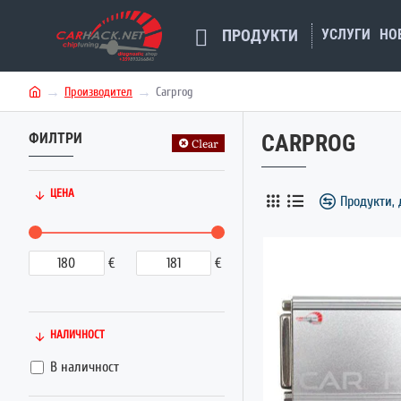
УСЛУГИ
НО
ПРОДУКТИ
Производител
Carprog
h
o
ФИЛТРИ
CARPROG
m
Clear
e
ЦЕНА
Продукти, 
€
€
НАЛИЧНОСТ
В наличност