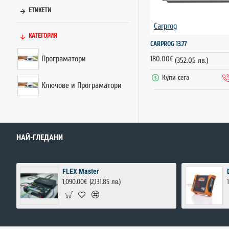
ЕТИКЕТИ
Carprog
КАТЕГОРИЯ
CARPROG 13.77
Програматори
180.00€
(352.05 лв.)
Купи сега
Ключове и Програматори
НАЙ-ГЛЕДАНИ
FLEX Master
1,090.00€
(2,131.85 лв.)