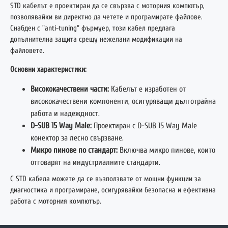
STD кабелът е проектиран да се свързва с моторния компютър,
позволявайки ви директно да четете и програмирате файлове.
Снабден с "anti-tuning" фърмуер, този кабел предлага
допълнителна защита срещу нежелани модификации на
файловете.
Основни характеристики:
Висококачествени части:
Кабелът е изработен от
висококачествени компоненти, осигуряващи дълготрайна
работа и надеждност.
D-SUB 15 Way Male:
Проектиран с D-SUB 15 Way Male
конектор за лесно свързване.
Микро пинове по стандарт:
Включва микро пинове, които
отговарят на индустриалните стандарти.
С STD кабела можете да се възползвате от мощни функции за
диагностика и програмиране, осигурявайки безопасна и ефективна
работа с моторния компютър.