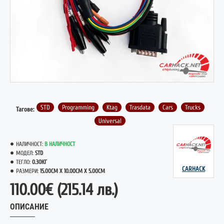
STD
Programming
Ktag
Trasdata
Cars
Trucks
Тагове:
Universal
НАЛИЧНОСТ:
В НАЛИЧНОСТ
МОДЕЛ:
STD
ТЕГЛО:
0.30КГ
CARHACK
РАЗМЕРИ:
15.00CM X 10.00CM X 5.00CM
110.00€
(215.14 лв.)
ОПИСАНИЕ