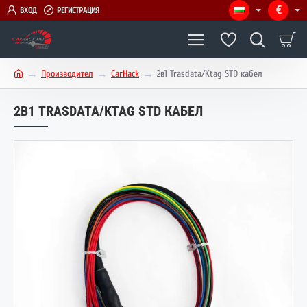
€
ВХОД
РЕГИСТРАЦИЯ
Производител
CarHack
2в1 Trasdata/Ktag STD кабел
h
o
2В1 TRASDATA/KTAG STD КАБЕЛ
m
e