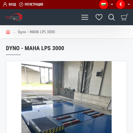
€
ВХОД
РЕГИСТРАЦИЯ
Dyno - MAHA LPS 3000
h
o
DYNO - MAHA LPS 3000
m
e