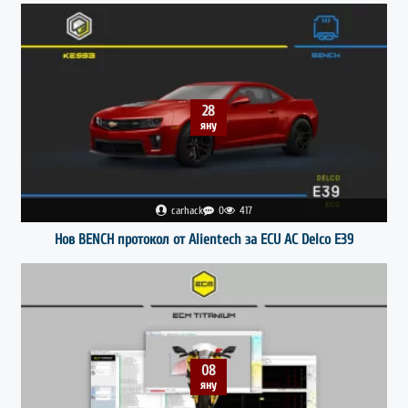
28
яну
carhack
0
417
Нов BENCH протокол от Alientech за ECU AC Delco E39
08
яну