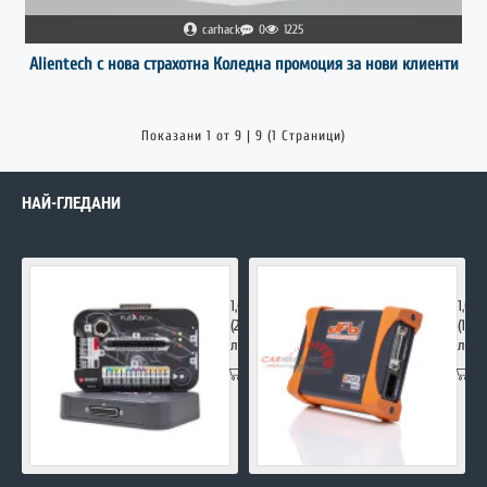
carhack
0
1225
Alientech с нова страхотна Коледна промоция за нови клиенти
Показани 1 от 9 | 9 (1 Страници)
НАЙ-ГЛЕДАНИ
FLEX Master
DFOX
1,090.00€
1,00
(2,131.85
(1,95
лв.)
лв.)