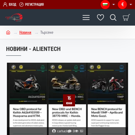
€
ВХОД
РЕГИСТРАЦИЯ
Новини
Търсене
h
o
НОВИНИ - ALIENTECH
m
e
16
юни
carhack
0
161