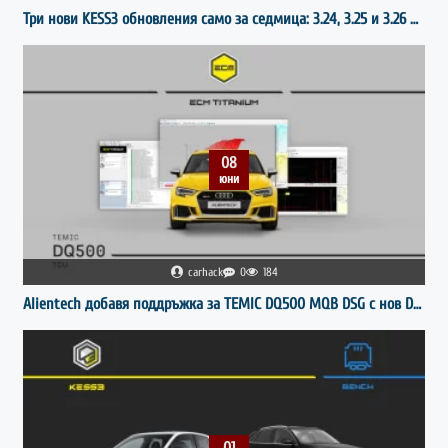
Три нови KESS3 обновления само за седмица: 3.24, 3.25 и 3.26 на Alientech.
08
юни
carhack
0
184
Alientech добавя поддръжка за TEMIC DQ500 MQB DSG с нов Driver за ECM Titanium
01