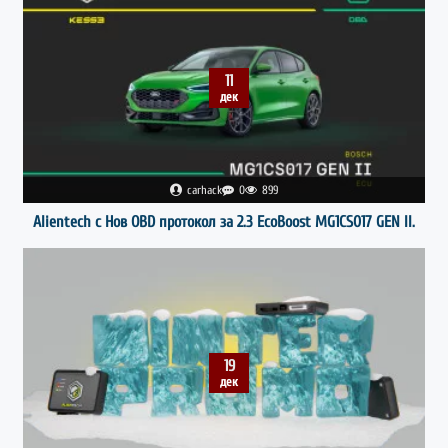
11
дек
carhack
0
899
Alientech с Нов OBD протокол за 2.3 EcoBoost MG1CS017 GEN II.
19
дек