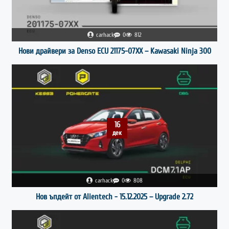
carhack
0
812
Нови драйвери за Denso ECU 21175-07XX – Kawasaki Ninja 300
16
дек
carhack
0
808
Нов ъпдейт от Alientech - 15.12.2025 – Upgrade 2.72