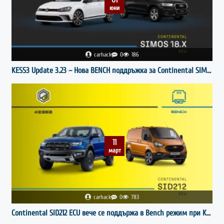
юни
carhack
0
186
KESS3 Update 3.23 – Нова BENCH поддръжка за Continental SIMOS18.X ECU
11
март
carhack
0
783
Continental SID212 ECU вече се поддържа в Bench режим при KESS3