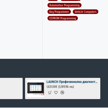
Automotive Programming
Key Programmer
Vehicle Computers
EEPROM Programming
LAUNCH Професионална диагностика за автомобили
1,631.00€
(3,189.96 лв.)