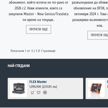
абонамент, който изтича не по-рано от
развълнувани да обяви
2026 г.2. Нови клиенти, които са
обновление на DFOX, п
закупили Master - New Genius/Trasdata
октомври 2024 г. Това
по време на текущи..
разширява възможности
нов..
ПРОЧЕТИ ОЩЕ
ПРОЧЕТИ ОЩ
Показани 1 от 3 | 3 (1 Страници)
НАЙ-ГЛЕДАНИ
FLEX Master
1,090.00€
(2,131.85 лв.)