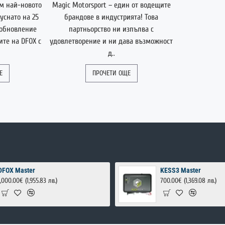
м най-новото
Magic Motorsport – един от водещите
уснато на 25
брандове в индустрията! Това
 обновление
партньорство ни изпълва с
те на DFOX с
удовлетворение и ни дава възможност
д..
Е
ПРОЧЕТИ ОЩЕ
DFOX Master
KESS3 Master
1,000.00€
(1,955.83 лв.)
700.00€
(1,369.08 лв.)