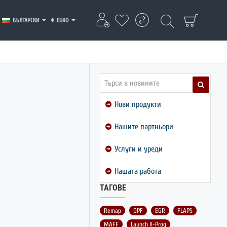
БЪЛГАРСКИ
€
EURO
Нови продукти
Нашите партньори
Услуги и уреди
Нашата работа
ТАГОВЕ
Remap
DPF
EGR
FLAPS
MAFF
Launch X-Prog