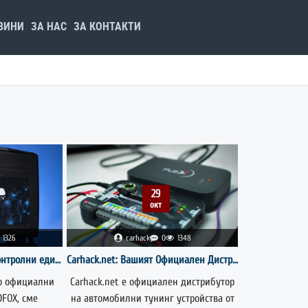
ВИНИ
ЗА НАС
ЗА КОНТАКТИ
29
окт
1326
carhack
0
1348
Нов ъпдейт на DFOX за контролни единици CONTINENTAL/VITESCO SID321
Carhack.net: Вашият Официален Дистрибутор на Тунинг Устройства от Magic Motorsport
то официални
Carhack.net е официален дистрибутор
DFOX, сме
на автомобилни тунинг устройства от