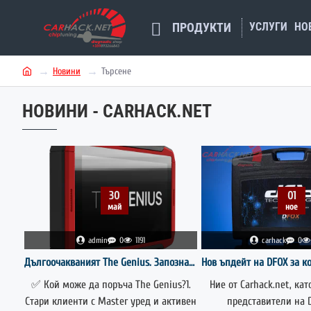
УСЛУГИ
НО
ПРОДУКТИ
Новини
Търсене
h
o
НОВИНИ - CARHACK.NET
m
e
30
01
май
ное
admin
0
1191
carhack
0
Дългоочакваният The Genius. Запознайте се подробно с условията за ъпгрейд на DIMSPORT
✅ Кой може да поръча The Genius?1.
Ние от Carhack.net, ка
Стари клиенти с Master уред и активен
представители на 