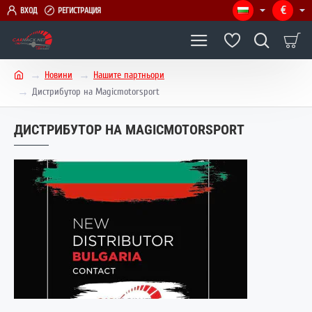
€
ВХОД
РЕГИСТРАЦИЯ
Новини
Нашите партньори
h
Дистрибутор на Magicmotorsport
o
m
ДИСТРИБУТОР НА MAGICMOTORSPORT
e