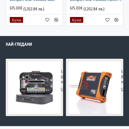
615.00€
615.00€
(1,202.84 лв.)
(1,202.84 лв.)
Купи
Купи
НАЙ-ГЛЕДАНИ
FLEX Master
DFOX
1,090.00€
1,00
(2,131.85
(1,95
лв.)
лв.)