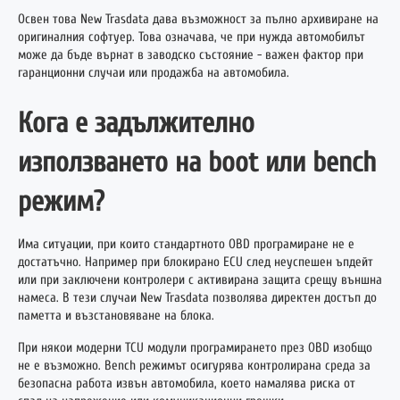
Освен това New Trasdata дава възможност за пълно архивиране на
оригиналния софтуер. Това означава, че при нужда автомобилът
може да бъде върнат в заводско състояние - важен фактор при
гаранционни случаи или продажба на автомобила.
Кога е задължително
използването на boot или bench
режим?
Има ситуации, при които стандартното OBD програмиране не е
достатъчно. Например при блокирано ECU след неуспешен ъпдейт
или при заключени контролери с активирана защита срещу външна
намеса. В тези случаи New Trasdata позволява директен достъп до
паметта и възстановяване на блока.
При някои модерни TCU модули програмирането през OBD изобщо
не е възможно. Bench режимът осигурява контролирана среда за
безопасна работа извън автомобила, което намалява риска от