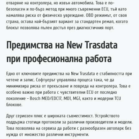
отваряне на контролера, но извън автомобила. Това е по-
безопасен и по-бърз метод при много съвременни ECU, тъй като
намалява риска от физическо увреждане. OBD режимът, от своя
страна, остава най-бързият вариант за стандартен ремап, когато
блокът позволява пълен достъп през диагностичния порт.
Предимства на New Trasdata
при професионална работа
Едно от ключовите предимства на New Trasdata е стабилността при
четене и запис. Софтуерът управлява процеса така, че да
минимизира риска от прекъсване и повреда на контролера. Това е
особено важно при работа с чувствителни ECU от последно
поколение - Bosch MED/EDC17, MD1, MG1, както и модерни TCU
блокове.
Друг сериозен плюс е широката съвместимост. Устройството
поддържа стотици протоколи за различни производители и модели.
Това позволява на сервиза да работи с разнообразен автопарк без
нужда от множество различни инструменти.