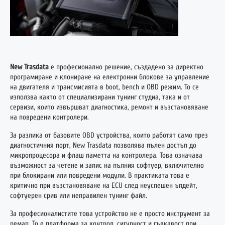
New Trasdata
е професионално решение, създадено за директно
програмиране и клониране на електронни блокове за управление
на двигателя и трансмисията в boot, bench и OBD режим. То се
използва както от специализирани тунинг студиа, така и от
сервизи, които извършват диагностика, ремонт и възстановяване
на повредени контролери.
За разлика от базовите OBD устройства, които работят само през
диагностичния порт, New Trasdata позволява пълен достъп до
микропроцесора и флаш паметта на контролера. Това означава
възможност за четене и запис на пълния софтуер, включително
при блокирани или повредени модули. В практиката това е
критично при възстановяване на ECU след неуспешен ъпдейт,
софтуерен срив или неправилен тунинг файл.
За професионалистите това устройство не е просто инструмент за
ремап. То е платформа за контрол, сигурност и гъвкавост при