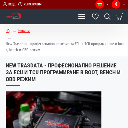
€
ВХОД
РЕГИСТРАЦИЯ
Новини
h
o
New Trasdata - професионално решение за ECU и TCU програмиране в boo
m
t, bench и OBD режим
e
NEW TRASDATA - ПРОФЕСИОНАЛНО РЕШЕНИЕ
ЗА ECU И TCU ПРОГРАМИРАНЕ В BOOT, BENCH И
OBD РЕЖИМ