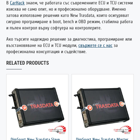
В
CarHack
знаем, че работата със съвременните ECU и TCU системи
изисква не само опит, но и професионално оборудване. Именно
затова използваме решения като New Trasdata, които осигуряват
сигурно програмиране в boot, bench и OBD режим, стабилна работа
и пълен контрол върху софтуера на контролерите.
Ако търсите надеждно решение за диагностика, програмиране или
възстановяване на ECU и TCU модули,
свържете се с нас
за
професионална консултация и съдействие.
RELATED PRODUCTS
DimSport New Trasdata Slave
DimSport New Trasdata Master FULL
ГОРЕЩО