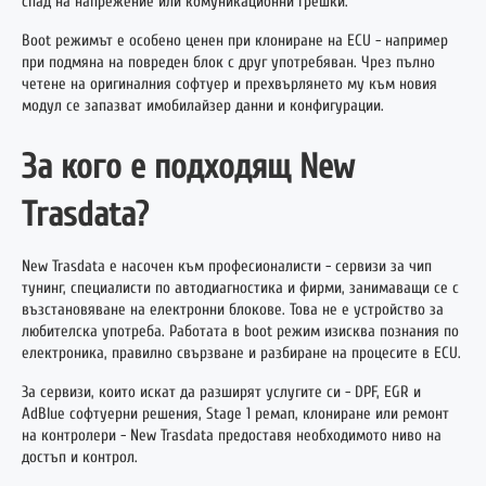
спад на напрежение или комуникационни грешки.
Boot режимът е особено ценен при клониране на ECU - например
при подмяна на повреден блок с друг употребяван. Чрез пълно
четене на оригиналния софтуер и прехвърлянето му към новия
модул се запазват имобилайзер данни и конфигурации.
За кого е подходящ New
Trasdata?
New Trasdata е насочен към професионалисти - сервизи за чип
тунинг, специалисти по автодиагностика и фирми, занимаващи се с
възстановяване на електронни блокове. Това не е устройство за
любителска употреба. Работата в boot режим изисква познания по
електроника, правилно свързване и разбиране на процесите в ECU.
За сервизи, които искат да разширят услугите си - DPF, EGR и
AdBlue софтуерни решения, Stage 1 ремап, клониране или ремонт
на контролери - New Trasdata предоставя необходимото ниво на
достъп и контрол.