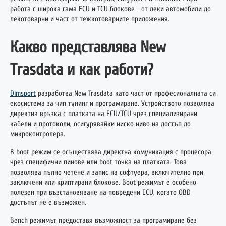
работа с широка гама ECU и TCU блокове - от леки автомобили до
лекотоварни и част от тежкотоварните приложения.
Какво представлява New
Trasdata и как работи?
Dimsport
разработва New Trasdata като част от професионалната си
екосистема за чип тунинг и програмиране. Устройството позволява
директна връзка с платката на ECU/TCU чрез специализирани
кабели и протоколи, осигурявайки ниско ниво на достъп до
микроконтролера.
В boot режим се осъществява директна комуникация с процесора
чрез специфични пинове или boot точка на платката. Това
позволява пълно четене и запис на софтуера, включително при
заключени или криптирани блокове. Boot режимът е особено
полезен при възстановяване на повредени ECU, когато OBD
достъпът не е възможен.
Bench режимът предоставя възможност за програмиране без