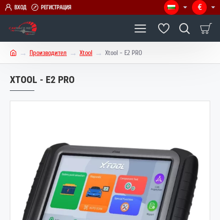
€
ВХОД
РЕГИСТРАЦИЯ
Производител
Xtool
Xtool - E2 PRO
h
o
XTOOL - E2 PRO
m
e