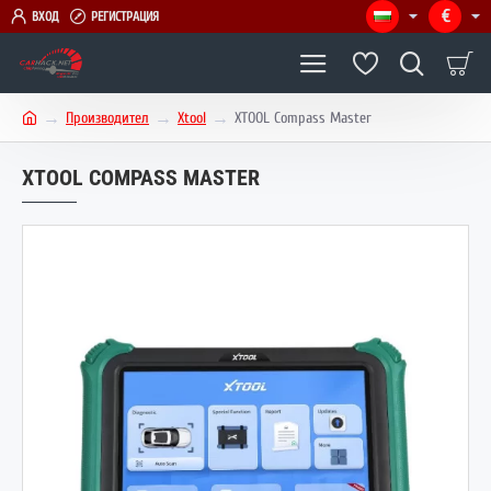
€
ВХОД
РЕГИСТРАЦИЯ
Производител
Xtool
XTOOL Compass Master
h
o
XTOOL COMPASS MASTER
m
e