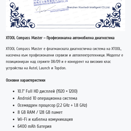
XTOOL Compass Master – Професионална автомобилна диагностика
XTOOL
Compass Master е флагманската диагностична система на XTOOL,
насочена към професионални сервизи и автоелектротехници. Моделът е
позициониран над сериите D8/D9 и е конкурент на високия клас
устройства на Autel, Launch и Topdon.
Основни характеристики
10.1" Full HD дисплей (1920 × 1200)
Android 10 операционна система
Осемядрен процесор (2.2 GHz + 1.8 GHz)
8 GB RAM / 128 GB памет
Wi-Fi и кабелна комуникация
6400 mAh батерия