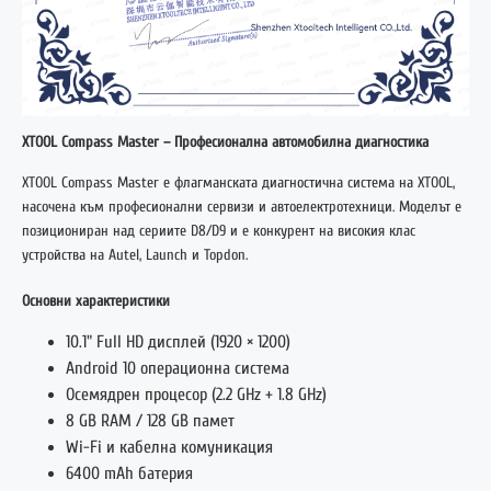
XTOOL Compass Master – Професионална автомобилна диагностика
XTOOL
Compass Master е флагманската диагностична система на XTOOL,
насочена към професионални сервизи и автоелектротехници. Моделът е
позициониран над сериите D8/D9 и е конкурент на високия клас
устройства на Autel, Launch и Topdon.
Основни характеристики
10.1" Full HD дисплей (1920 × 1200)
Android 10 операционна система
Осемядрен процесор (2.2 GHz + 1.8 GHz)
8 GB RAM / 128 GB памет
Wi-Fi и кабелна комуникация
6400 mAh батерия