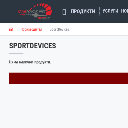
УСЛУГИ
НО
ПРОДУКТИ
Производител
SportDevices
h
o
SPORTDEVICES
m
e
Няма налични продукти.