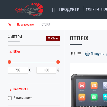
УСЛУГИ
НО
ПРОДУКТИ
Производител
OTOFIX
h
o
ФИЛТРИ
OTOFIX
m
Clear
e
ЦЕНА
Продукти, 
€
€
НАЛИЧНОСТ
В наличност