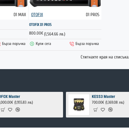
D1 MAX
OTOFIX
D1 PROS
НОВО
НОВО
OTOFIX D1 PROS
ГОРЕЩО
800.00€
(1,564.66 лв.)
Бърза поръчка
Купи сега
Бърза поръчка
Стигнахте края на списъка
DFOX Master
KESS3 Master
1,000.00€
(1,955.83 лв.)
700.00€
(1,369.08 лв.)