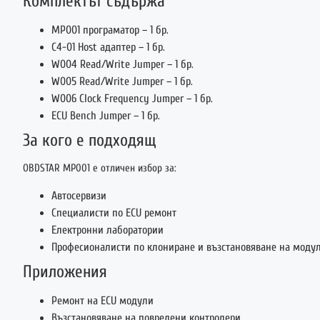
Комплектът съдържа
MP001 програматор – 1 бр.
C4-01 Host адаптер – 1 бр.
W004 Read/Write Jumper – 1 бр.
W005 Read/Write Jumper – 1 бр.
W006 Clock Frequency Jumper – 1 бр.
ECU Bench Jumper – 1 бр.
За кого е подходящ
OBDSTAR MP001 е отличен избор за:
Автосервизи
Специалисти по ECU ремонт
Електронни лаборатории
Професионалисти по клониране и възстановяване на моду
Приложения
Ремонт на ECU модули
Възстановяване на повредени контролери