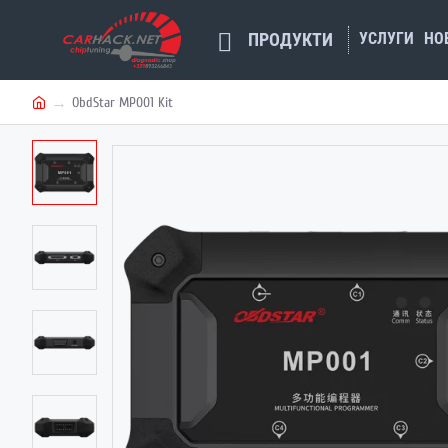
УСЛУГИ
НО
ПРОДУКТИ
ObdStar MP001 Kit
h
o
m
e