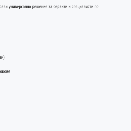
рави универсално решение за сервизи и специалисти по
ии)
окове