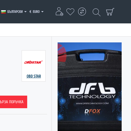
БЪЛГАРСКИ
€
EURO
OBD STAR
ЪРЗА ПОРЪЧКА