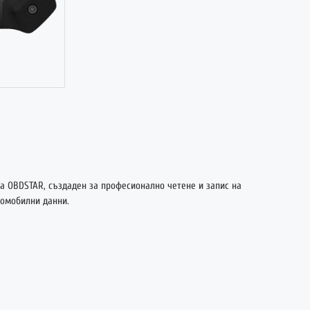
НОВО
на
OBDSTAR
, създаден за професионално четене и запис на
томобилни данни.