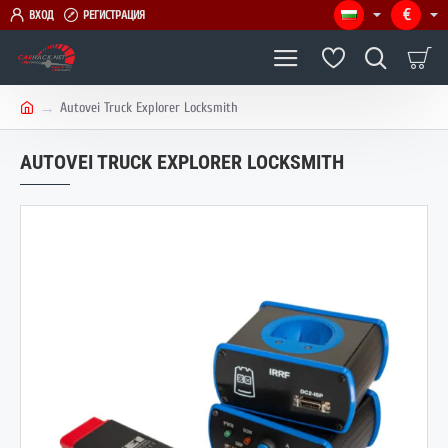
€
ВХОД
РЕГИСТРАЦИЯ
Autovei Truck Explorer Locksmith
h
o
AUTOVEI TRUCK EXPLORER LOCKSMITH
m
e