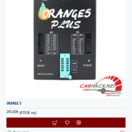
ГОРЕЩО
ORANGE 5
245.00€
(479.18 лв.)