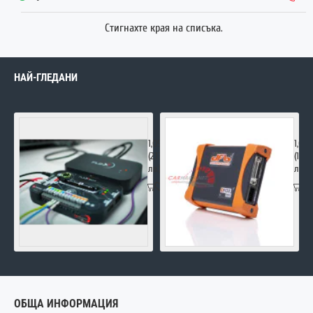
Стигнахте края на списъка.
НАЙ-ГЛЕДАНИ
FLEX Master
DFOX
1,090.00€
1,00
(2,131.85
(1,95
лв.)
лв.)
ОБЩА ИНФОРМАЦИЯ