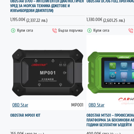
ГОРЕЩО
OBDSTAR D700 – ИНТЕЛИГЕНТЕН ДИАГНОСТИЧЕН
OBDSTAR DC706 FULL ПРОГРАМ
УРЕД ЗА МОРСКА ТЕХНИКА (ДЖЕТОВЕ И
ИЗВЪНБОРДОВИ ДВИГАТЕЛИ)
1,195.00€
1,330.00€
(2,337.22 лв.)
(2,601.25 лв.)
Купи сега
Бърза поръчка
Купи сега
OBD Star
MP001
OBD Star
НОВО
OBDSTAR MP001 KIT
OBDSTAR MT501 – ПРОФЕСИОН
ПЛАТФОРМА ЗА БЕНЗИНОВИ АВ
ГОДИНИ БЕЗПЛАТНИ ЪПДЕЙТИ
255.00€
400.00€