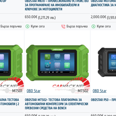
АТОР
OBDSTAR MK70 – ПРОФЕСИОНАЛНО УСТРОЙСТВО
OBDSTAR MOTOMAS
ЗА ПРОГРАМИРАНЕ НА ИМОБИЛАЙЗЕРИ И
ДИАГНОСТИКА ЗА 
КЛЮЧОВЕ ЗА МОТОЦИКЛЕТИ
650.00€
2,000.00€
(1,271.29 лв.)
(3,911.
Бърза поръчка
Купи сега
Бърза поръчка
Купи сега
MT501
OBD Star
MT502
OBD Star
АЛНА ТЕСТОВА
OBDSTAR MT502- ТЕСТОВА ПЛАТФОРМА ЗА
OBDSTAR P50 – ПР
ТОМОБИЛИ | 2
АВТОМОБИЛНИ КОМПРЕСОРИ ЗА ЕЛЕКТРИЧЕСКИ
ПРЕВОЗНИ СРЕДСТВА НА BENCH
650.00€
660.00€