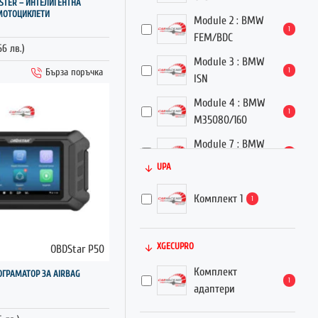
TER – ИНТЕЛИГЕНТНА
МОТОЦИКЛЕТИ
Module 2 : BMW
1
Xhorse
FEM/BDC
66 лв.)
Module 3 : BMW
YANHUA ACDP
1
Бърза поръчка
ISN
Module 4 : BMW
1
M35080/160
Module 7 : BMW
1
Key refresh
UPA
Module 8 : BMW
1
Комплект 1
1
FRM module
Module 11 : BMW
1
EGS refresh
XGECUPRO
OBDStar P50
License of BMW E
Комплект
ОГРАМАТОР ЗА AIRBAG
1
1
series 8hp
адаптери
Module 17 : BMW E