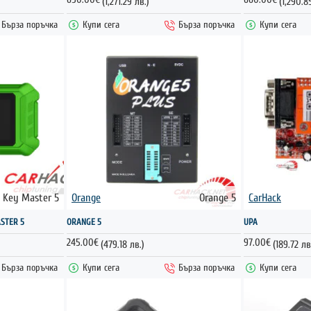
(1,271.29 лв.)
(1,290.8
Бърза поръчка
Купи сега
Бърза поръчка
Купи сега
Key Master 5
Orange
Orange 5
CarHack
ГОРЕЩО
STER 5
ORANGE 5
UPA
245.00€
97.00€
(479.18 лв.)
(189.72 лв
Бърза поръчка
Купи сега
Бърза поръчка
Купи сега