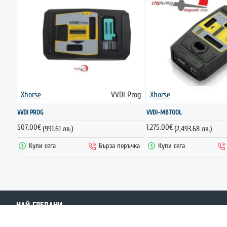
Xhorse
VVDI Prog
Xhorse
ГОРЕЩО
VVDI PROG
VVDI-MBTOOL
507.00€
1,275.00€
(991.61 лв.)
(2,493.68 лв.)
Купи сега
Бърза поръчка
Купи сега
НАЙ-ГЛЕДАНИ