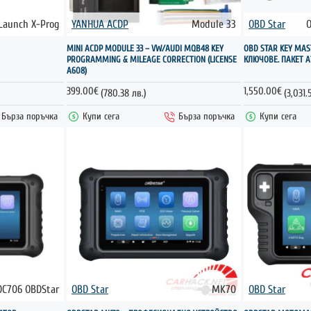
Launch X-Prog
YANHUA ACDP
Module 33
OBD Star
O
НОВО
MINI ACDP MODULE 33 – VW/AUDI MQB48 KEY
OBD STAR KEY MAS
PROGRAMMING & MILEAGE CORRECTION (LICENSE
КЛЮЧОВЕ. ПАКЕТ А
A608)
399.00€
1,550.00€
(780.38 лв.)
(3,031.
Бърза поръчка
Купи сега
Бърза поръчка
Купи сега
DC706 OBDStar
OBD Star
MK70
OBD Star