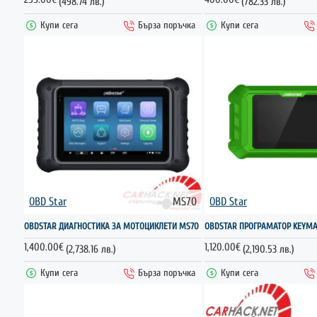
(498.74 лв.)
(782.33 лв.)
Купи сега
Бърза поръчка
Купи сега
OBD Star
MS70
OBD Star
OBDSTAR ДИАГНОСТИКА ЗА МОТОЦИКЛЕТИ MS70
OBDSTAR ПРОГРАМАТОР KEYMA
1,400.00€
1,120.00€
(2,738.16 лв.)
(2,190.53 лв.)
Купи сега
Бърза поръчка
Купи сега