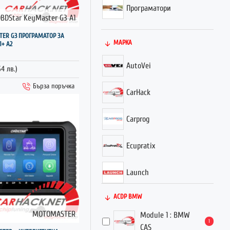
Програматори
BDStar KeyMaster G3 A1
ГОРЕЩО
TER G3 ПРОГРАМАТОР ЗА
МАРКА
1+ А2
AutoVei
54 лв.)
Бърза поръчка
CarHack
Carprog
Ecupratix
Launch
ACDP BMW
OBD Star
MOTOMASTER
Module 1 : BMW
1
Orange
CAS