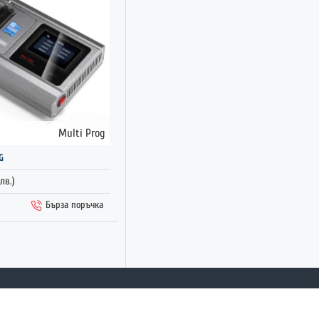
BMW b48/MSV90
1
authorization
BMW ECU clone
1
authorization
BMW Bench mode
interface boards
1
(N20/N55/B38)
Multi Prog
BMW Bench mode
ГОРЕЩО
G
interface boards
1
(X1/X2/X3)
 лв.)
BMW Bench mode
Бърза поръчка
interface boards
1
(X4/X5/X7/X8)
BMW Bench mode
interface boards
1
(MSV70/MSS60/ME
V9+)