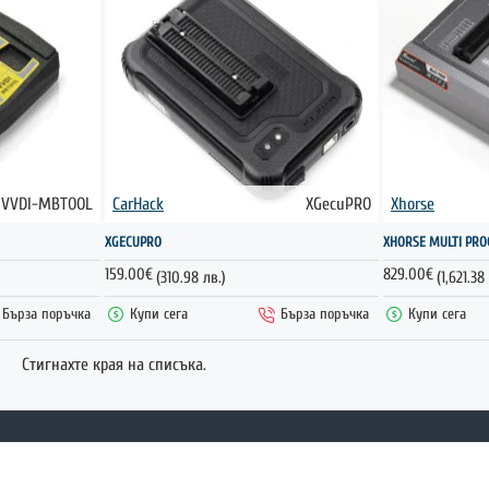
VVDI-MBTOOL
CarHack
XGecuPRO
Xhorse
ГОРЕЩО
XGECUPRO
XHORSE MULTI PRO
159.00€
829.00€
(310.98 лв.)
(1,621.38
Бърза поръчка
Купи сега
Бърза поръчка
Купи сега
Стигнахте края на списъка.