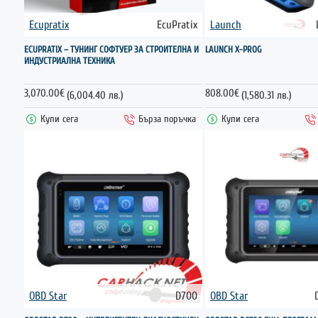
Ecupratix
EcuPratix
Launch
НОВО
ECUPRATIX – ТУНИНГ СОФТУЕР ЗА СТРОИТЕЛНА И
LAUNCH X-PROG
ИНДУСТРИАЛНА ТЕХНИКА
3,070.00€
808.00€
(6,004.40 лв.)
(1,580.31 лв.)
Купи сега
Бърза поръчка
Купи сега
OBD Star
D700
OBD Star