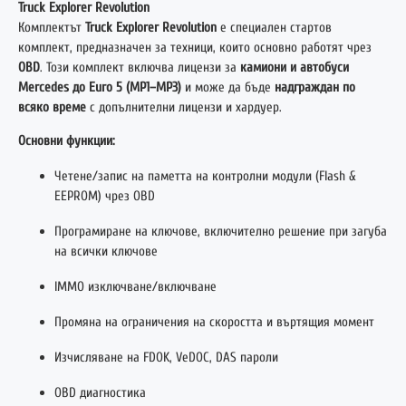
Truck Explorer Revolution
Комплектът
Truck Explorer Revolution
е специален стартов
комплект, предназначен за техници, които основно работят чрез
OBD
. Този комплект включва лицензи за
камиони и автобуси
Mercedes до Euro 5 (MP1–MP3)
и може да бъде
надграждан по
всяко време
с допълнителни лицензи и хардуер.
Основни функции:
Четене/запис на паметта на контролни модули (Flash &
EEPROM) чрез OBD
Програмиране на ключове, включително решение при загуба
на всички ключове
IMMO изключване/включване
Промяна на ограничения на скоростта и въртящия момент
Изчисляване на FDOK, VeDOC, DAS пароли
OBD диагностика