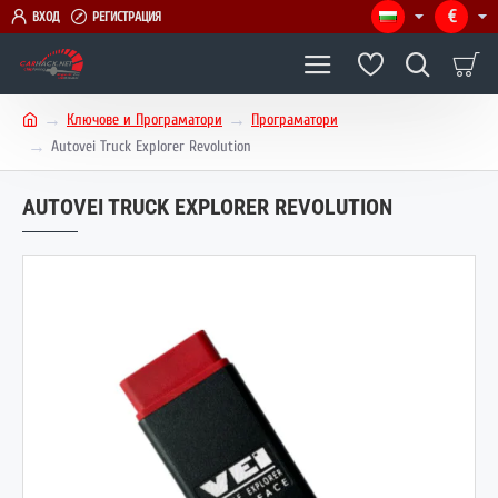
€
ВХОД
РЕГИСТРАЦИЯ
Ключове и Програматори
Програматори
h
Autovei Truck Explorer Revolution
o
m
AUTOVEI TRUCK EXPLORER REVOLUTION
e