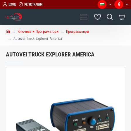
€
ВХОД
РЕГИСТРАЦИЯ
Ключове и Програматори
Програматори
h
Autovei Truck Explorer America
o
m
AUTOVEI TRUCK EXPLORER AMERICA
e