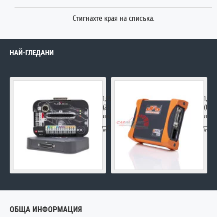
Стигнахте края на списъка.
НАЙ-ГЛЕДАНИ
FLEX Master
DFOX
1,090.00€
1,00
(2,131.85
(1,95
лв.)
лв.)
ОБЩА ИНФОРМАЦИЯ