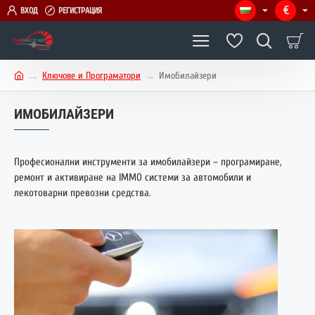
€
ВХОД
РЕГИСТРАЦИЯ
Ключове и Програматори
Имобилайзери
h
o
ИМОБИЛАЙЗЕРИ
m
e
Професионални инструменти за имобилайзери – програмиране,
ремонт и активиране на IMMO системи за автомобили и
лекотоварни превозни средства.