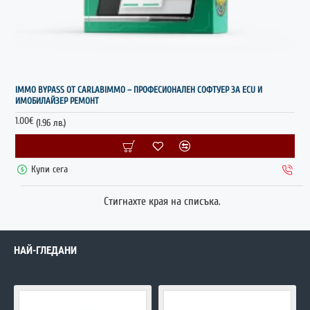
НОВО
IMMO BYPASS ОТ CARLABIMMO – ПРОФЕСИОНАЛЕН СОФТУЕР ЗА ECU И
ИМОБИЛАЙЗЕР РЕМОНТ
1.00€
(1.96 лв.)
Купи сега
Стигнахте края на списъка.
НАЙ-ГЛЕДАНИ
FLEX Master
DFOX