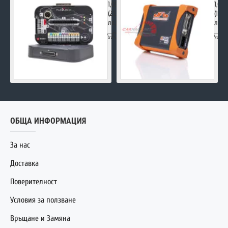
1,090.00€
1,00
(2,131.85
(1,95
лв.)
лв.)
ОБЩА ИНФОРМАЦИЯ
За нас
Доставка
Поверителност
Условия за ползване
Връщане и Замяна