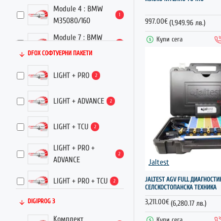
Module 4 : BMW
CUMMINS
1
M35080/160
997.00€
(1,949.96 лв.)
DAF
Module 7 : BMW
Купи сега
1
Key refresh
DFOX СОФТУЕРНИ ПАКЕТИ
DFB Technology
Module 8 : BMW
1
LIGHT + PRO
2
FRM module
DimSport
Module 11 : BMW
LIGHT + ADVANCE
1
2
EGS refresh
Ecupratix
License of BMW E
LIGHT + TCU
2
1
series 8hp
Ford
LIGHT + PRO +
Module 17 : BMW E
2
ADVANCE
Jaltest
series 6HP EGS
Jaltest
1
refresh
JALTEST AGV FULL ДИАГНОСТИ
LIGHT + PRO + TCU
2
СЕЛСКОСТОПАНСКА ТЕХНИКА
JCB
Module 19 : SH725
1
DIGIPROG 3
LIGHT + ADVANCE +
3,211.00€
(6,280.17 лв.)
gearbox clone
2
TCU
John Deere
Kомплект
Купи сега