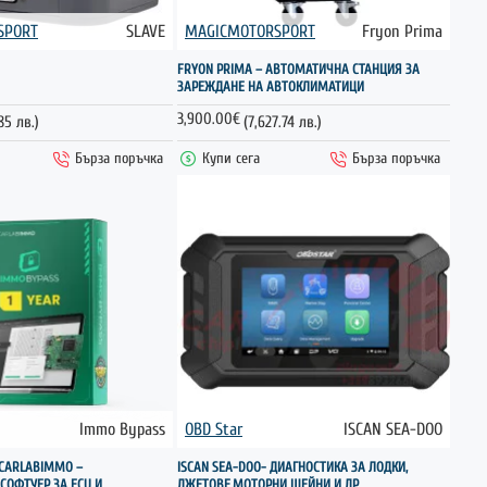
SPORT
SLAVE
MAGICMOTORSPORT
Fryon Prima
ГОРЕЩО
НОВО
FRYON PRIMA – АВТОМАТИЧНА СТАНЦИЯ ЗА
ЗАРЕЖДАНЕ НА АВТОКЛИМАТИЦИ
3,900.00€
.85 лв.)
(7,627.74 лв.)
Бърза поръчка
Купи сега
Бърза поръчка
Immo Bypass
OBD Star
ISCAN SEA-DOO
НОВО
 CARLABIMMO –
ISCAN SEA-DOO- ДИАГНОСТИКА ЗА ЛОДКИ,
СОФТУЕР ЗА ECU И
ДЖЕТОВЕ,МОТОРНИ ШЕЙНИ И ДР.