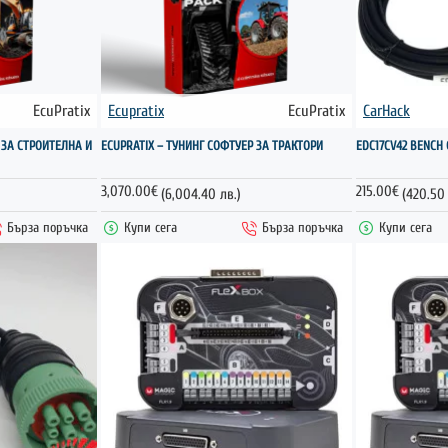
EcuPratix
Ecupratix
EcuPratix
CarHack
НОВО
 ЗА СТРОИТЕЛНА И
ECUPRATIX – ТУНИНГ СОФТУЕР ЗА ТРАКТОРИ
EDC17CV42 BENCH 
3,070.00€
215.00€
(6,004.40 лв.)
(420.50 
Бърза поръчка
Купи сега
Бърза поръчка
Купи сега