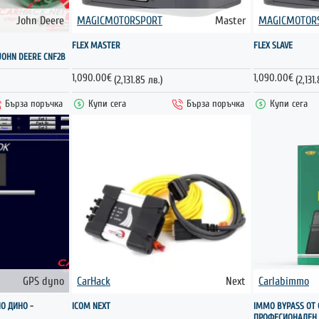
John Deere
MAGICMOTORSPORT
Master
MAGICMOTOR
ГОРЕЩО
FLEX MASTER
FLEX SLAVE
OHN DEERE CNF2B
1,090.00€
1,090.00€
(2,131.85 лв.)
(2,131
Бърза поръчка
Купи сега
Бърза поръчка
Купи сега
GPS dyno
CarHack
Next
Carlabimmo
ГОРЕЩО
О ДИНО -
ICOM NEXT
IMMO BYPASS ОТ
ПРОФЕСИОНАЛЕН 