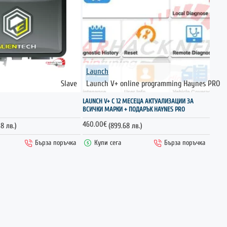
Launch
Slave
Launch V+ online programming Haynes PRO
ГОРЕЩО
ГОРЕЩО
LAUNCH V+ С 12 МЕСЕЦА АКТУАЛИЗАЦИИ ЗА
ВСИЧКИ МАРКИ + ПОДАРЪК HAYNES PRO
460.00€
08 лв.)
(899.68 лв.)
Бърза поръчка
Купи сега
Бърза поръчка