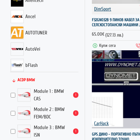
Alientech
Детайлинг
DimSport
Ancel
Аксесоари
F32GN032B 9 ПИНОВ КАБЕЛ ЗА
СЕЛСКОСТОПАНСКИ МАШИНИ J
AUTOTUNER
65.00€
(127.13 лв.)
Купи сега
AutoVei
bFlash
ACDP BMW
CarHack
Module 1 : BMW
1
Carlabimmo
CAS
Module 2 : BMW
1
Carprog
FEM/BDC
CarHack
Module 3 : BMW
Caterpillar
1
GPS ДИНО - ПОРТАТИВНО ПЪТН
ISN
ИЗКЛЮЧИТЕЛНО ТОЧНО