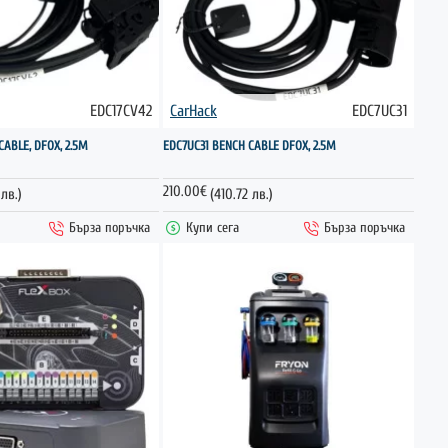
EDC17CV42
CarHack
EDC7UC31
НОВО
НОВО
CABLE, DFOX, 2.5M
EDC7UC31 BENCH CABLE DFOX, 2.5M
210.00€
лв.)
(410.72 лв.)
Бърза поръчка
Купи сега
Бърза поръчка