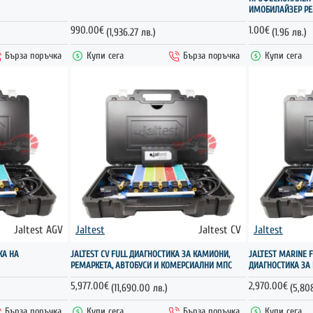
ИМОБИЛАЙЗЕР Р
990.00€
1.00€
(1,936.27 лв.)
(1.96 лв.)
Бърза поръчка
Купи сега
Бърза поръчка
Купи сега
Jaltest AGV
Jaltest
Jaltest CV
Jaltest
КА НА
JALTEST CV FULL ДИАГНОСТИКА ЗА КАМИОНИ,
JALTEST MARINE 
РЕМАРКЕТА, АВТОБУСИ И КОМЕРСИАЛНИ МПС
ДИАГНОСТИКА ЗА
5,977.00€
2,970.00€
(11,690.00 лв.)
(5,808
Бърза поръчка
Купи сега
Бърза поръчка
Купи сега