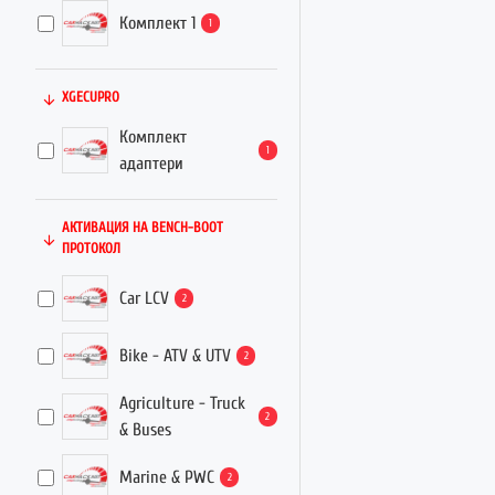
TCU
ST10F2xx
Комплект 1
2
1
NEC 76F00xx
2
XGECUPRO
Комплект
1
адаптери
АКТИВАЦИЯ НА BENCH-BOOT
ПРОТОКОЛ
Car LCV
2
Bike - ATV & UTV
2
Agriculture - Truck
2
& Buses
Marine & PWC
2