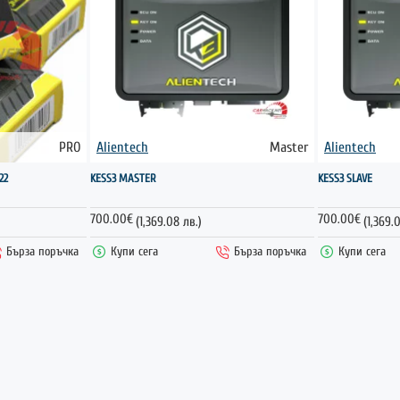
PRO
Alientech
Master
Alientech
ГОРЕЩО
22
KESS3 MASTER
KESS3 SLAVE
700.00€
700.00€
(1,369.08 лв.)
(1,369.
Бърза поръчка
Купи сега
Бърза поръчка
Купи сега