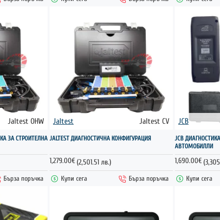
Jaltest OHW
Jaltest
Jaltest CV
JCB
ИКА ЗА СТРОИТЕЛНА
JALTEST ДИАГНОСТИЧНА КОНФИГУРАЦИЯ
JCB ДИАГНОСТИК
АВТОМОБИЛЛИ
1,279.00€
1,690.00€
(2,501.51 лв.)
(3,305
Бърза поръчка
Купи сега
Бърза поръчка
Купи сега