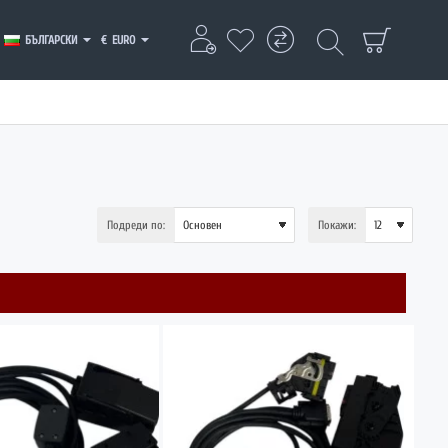
БЪЛГАРСКИ
€
EURO
Подреди по:
Покажи: