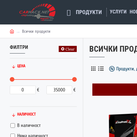
УСЛУГИ
НО
ПРОДУКТИ
Всички продукти
h
o
ФИЛТРИ
ВСИЧКИ ПРО
m
Clear
e
ЦЕНА
Продукти, 
€
€
НАЛИЧНОСТ
В наличност
Няма наличност