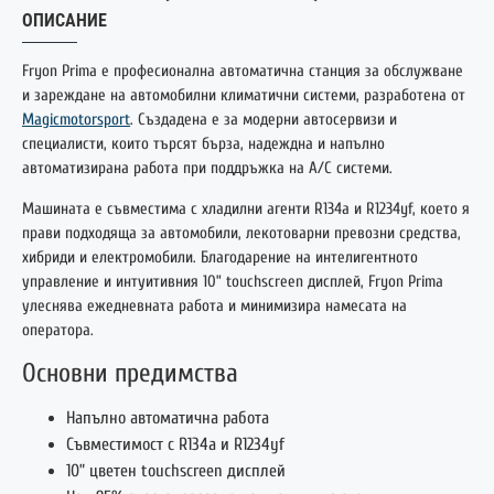
ОПИСАНИЕ
Fryon Prima е професионална автоматична станция за обслужване
и зареждане на автомобилни климатични системи, разработена от
Magicmotorsport
. Създадена е за модерни автосервизи и
специалисти, които търсят бърза, надеждна и напълно
автоматизирана работа при поддръжка на A/C системи.
Машината е съвместима с хладилни агенти R134a и R1234yf, което я
прави подходяща за автомобили, лекотоварни превозни средства,
хибриди и електромобили. Благодарение на интелигентното
управление и интуитивния 10” touchscreen дисплей, Fryon Prima
улеснява ежедневната работа и минимизира намесата на
оператора.
Основни предимства
Напълно автоматична работа
Съвместимост с R134a и R1234yf
10” цветен touchscreen дисплей