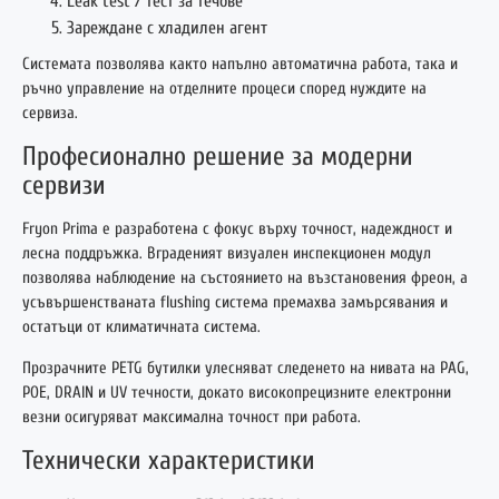
Leak test / тест за течове
Зареждане с хладилен агент
Системата позволява както напълно автоматична работа, така и
ръчно управление на отделните процеси според нуждите на
сервиза.
Професионално решение за модерни
сервизи
Fryon Prima е разработена с фокус върху точност, надеждност и
лесна поддръжка. Вграденият визуален инспекционен модул
позволява наблюдение на състоянието на възстановения фреон, а
усъвършенстваната flushing система премахва замърсявания и
остатъци от климатичната система.
Прозрачните PETG бутилки улесняват следенето на нивата на PAG,
POE, DRAIN и UV течности, докато високопрецизните електронни
везни осигуряват максимална точност при работа.
Технически характеристики