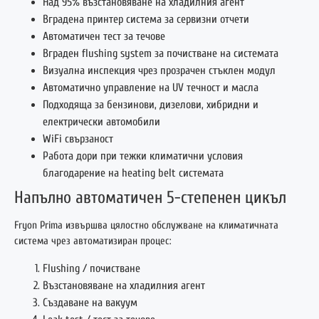
Над 95% възстановяване на хладилния агент
Вградена принтер система за сервизни отчети
Автоматичен тест за течове
Вграден flushing system за почистване на системата
Визуална инспекция чрез прозрачен стъклен модул
Автоматично управление на UV течност и масла
Подходяща за бензинови, дизелови, хибридни и
електрически автомобили
WiFi свързаност
Работа дори при тежки климатични условия
благодарение на heating belt системата
Напълно автоматичен 5-степенен цикъл
Fryon Prima извършва цялостно обслужване на климатичната
система чрез автоматизиран процес:
Flushing / почистване
Възстановяване на хладилния агент
Създаване на вакуум