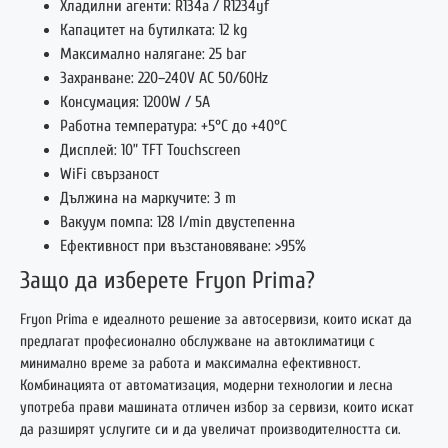
Хладилни агенти: R134a / R1234yf
Капацитет на бутилката: 12 kg
Максимално налягане: 25 bar
Захранване: 220–240V AC 50/60Hz
Консумация: 1200W / 5A
Работна температура: +5°C до +40°C
Дисплей: 10” TFT Touchscreen
WiFi свързаност
Дължина на маркучите: 3 m
Вакуум помпа: 128 l/min двустепенна
Ефективност при възстановяване: >95%
Защо да изберете Fryon Prima?
Fryon Prima е идеалното решение за автосервизи, които искат да
предлагат професионално обслужване на автоклиматици с
минимално време за работа и максимална ефективност.
Комбинацията от автоматизация, модерни технологии и лесна
употреба прави машината отличен избор за сервизи, които искат
да разширят услугите си и да увеличат производителността си.