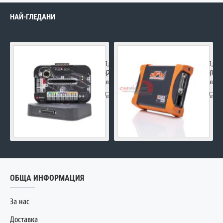
НАЙ-ГЛЕДАНИ
FLEX Master
DFOX
1,090.00€
1,00
(2,131.85
(1,95
лв.)
лв.)
ОБЩА ИНФОРМАЦИЯ
За нас
Доставка