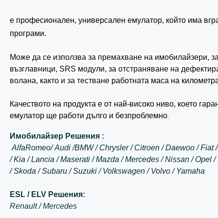
е професионален, универсален емулатор, който има вг
програми.
Може да се използва за премахване на имобилайзери, з
възглавници, SRS модули, за отстраняване на дефектир
волана, както и за тестване
работната маса
на километр
Качеството на продукта е от най-високо ниво, което гар
емулатор ще работи дълго и безпроблемно
.
Имобилайзер Решения :
AlfaRomeo/
Audi /
BMW /
Chrysler /
Citroen /
Daewoo /
Fiat 
/
Kia /
Lancia /
Maserati /
Mazda /
Mercedes /
Nissan /
Opel /
/
Skoda /
Subaru /
Suzuki /
Volkswagen /
Volvo /
Yamaha
ESL / ELV Решения:
Renault /
Mercedes