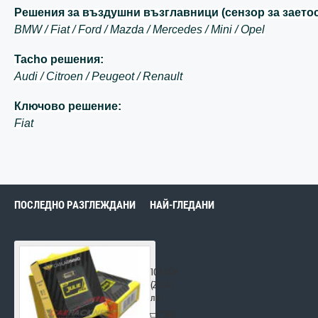
Решения за въздушни възглавници (сензор за заетос
BMW /
Fiat /
Ford /
Mazda /
Mercedes /
Mini /
Opel
Tacho решения:
Audi /
Citroen /
Peugeot /
Renault
Ключово решение:
Fiat
ПОСЛЕДНО РАЗГЛЕЖДАНИ
НАЙ-ГЛЕДАНИ
Julie Universal Emulator v122
103.00€
(201.45
лв.)