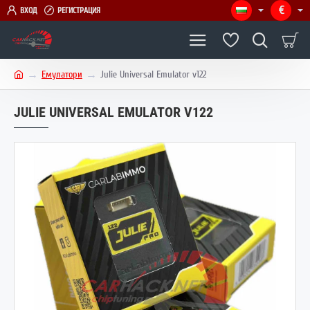
€
ВХОД
РЕГИСТРАЦИЯ
Емулатори
Julie Universal Emulator v122
h
o
JULIE UNIVERSAL EMULATOR V122
m
e