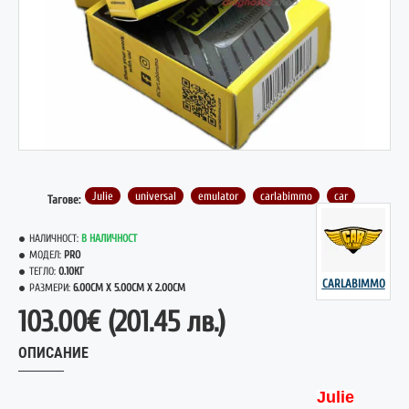
Julie
universal
emulator
carlabimmo
car
Тагове:
НАЛИЧНОСТ:
В НАЛИЧНОСТ
МОДЕЛ:
PRO
ТЕГЛО:
0.10КГ
CARLABIMMO
РАЗМЕРИ:
6.00CM X 5.00CM X 2.00CM
103.00€
(201.45 лв.)
ОПИСАНИЕ
Julie