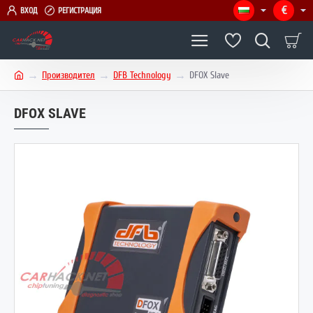
€
ВХОД
РЕГИСТРАЦИЯ
Производител
DFB Technology
DFOX Slave
h
o
DFOX SLAVE
m
e