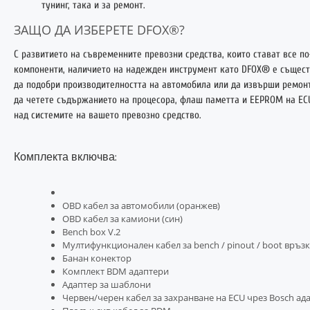
тунинг, така и за ремонт.
ЗАЩО ДА ИЗБЕРЕТЕ DFOX®?
С развитието на съвременните превозни средства, които стават все п
компоненти, наличието на надежден инструмент като DFOX® е съществ
да подобри производителността на автомобила или да извърши ремон
да четете съдържанието на процесора, флаш паметта и EEPROM на ECU
над системите на вашето превозно средство.
Комплекта вклю
чва
:
OBD кабел за автомобили (оранжев)
OBD кабел за камиони (син)
Bench box V.2
Мултифункционален кабел за bench / pinout / boot връз
Банан конектор
Комплект BDM адаптери
Адаптер за шаблони
Червен/черен кабел за захранване на ECU чрез Bosch а