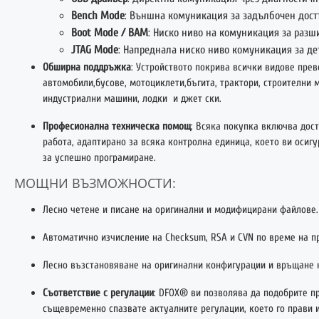
Bench Mode
: Външна комуникация за задълбочен дост
Boot Mode / BAM
: Ниско ниво на комуникация за раз
JTAG Mode
: Напреднала ниско ниво комуникация за де
Обширна поддръжка
: Устройството покрива всички видове прев
автомобили,бусове, мотоциклети,бъгита, трактори, строителни 
индустриални машини, лодки и джет ски.
Професионална техническа помощ
: Всяка покупка включва дос
работа, адаптирано за всяка контролна единица, което ви осиг
за успешно програмиране.
МОЩНИ ВЪЗМОЖНОСТИ:
Лесно четене и писане на оригинални и модифицирани файлове.
Автоматично изчисление на Checksum, RSA и CVN по време на пр
Лесно възстановяване на оригинални конфигурации и връщане 
Съответствие с регулации
: DFOX® ви позволява да подобрите п
същевременно спазвате актуалните регулации, което го прави 