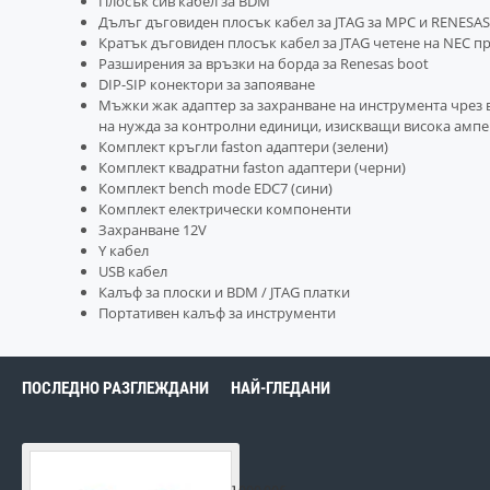
Плосък сив кабел за BDM
Дълъг дъговиден плосък кабел за JTAG за MPC и RENESA
Кратък дъговиден плосък кабел за JTAG четене на NEC п
Разширения за връзки на борда за Renesas boot
DIP-SIP конектори за запояване
Мъжки жак адаптер за захранване на инструмента чрез 
на нужда за контролни единици, изискващи висока амп
Комплект кръгли faston адаптери (зелени)
Комплект квадратни faston адаптери (черни)
Комплект bench mode EDC7 (сини)
Комплект електрически компоненти
Захранване 12V
Y кабел
USB кабел
Калъф за плоски и BDM / JTAG платки
Портативен калъф за инструменти
ПОСЛЕДНО РАЗГЛЕЖДАНИ
НАЙ-ГЛЕДАНИ
DFOX Slave