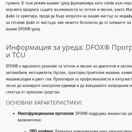
тунинга. В този режим вашият уред функционира като слейв към опре
версията предлага същите възможности за четене и писане, както Мас
файл се криптира, преди да бъде изпратен на вашия мастър за модиф
на готовия файл от мастъра, вие можете безопасно да го запишете н
вашия DFOX® уред.
Информация за уреда: DFOX® Прогр
и TCU
DFOX® е идеалното решение за четене и писане на двигатели и автом
автомобили, мотоциклети, бусове, трактори,строителни машини, ками
машини,лодки и джет ски. Проектиран за професионалисти и ентусиас
лесно да клонирате контролни единици и да извършвате напреднали 
спектър от превозни средства.
ОСНОВНИ ХАРАКТЕРИСТИКИ:
Многофункционални протоколи
: DFOX® поддържа множество р
включително:
OBD драйвер
: Директна комуникация чрез диагностичн