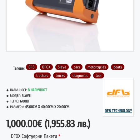
ГОРЕЩО
DFB
DFOX
Slave
cars
motorcycles
boats
Тагове:
tractors
trucks
diagnostic
tool
НАЛИЧНОСТ:
В НАЛИЧНОСТ
МОДЕЛ:
SLAVE
ТЕГЛО:
6.00КГ
РАЗМЕРИ:
45.00CM X 40.00CM X 20.00CM
DFB TECHNOLOGY
1,000.00€
(1,955.83 лв.)
DFOX Софтуерни Пакети