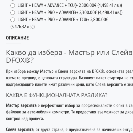
LIGHT + HEAVY + ADVANCE + TCU(
+ 2,300.00€
(4,498.41 лв.)
)
LIGHT + HEAVY + PRO + ADVANCE(
+ 2,300.00€
(4,498.41 лв.)
)
LIGHT + HEAVY + PRO + ADVANCE + TCU(
+ 2,800.00€
(5,476.32 лв.)
)
ОПИСАНИЕ
Какво да избера - Мастър или Слейв
DFOX®?
При избора между Мастър и Слейв версията на DFOX®, основната разл
вземете предвид, е ценовата структура. Базовият пакет стартира на е
надграждащите пакети имат различни цени, като Слейв версията е зн
КАКВА Е ФУНКЦИОНАЛНАТА РАЗЛИКА?
Мастър версията
е перфектният избор за професионалисти с опит в с
файлове за автомобилни компютри. Тя предоставя възможност за дир
контрол над процеса.
Слейв версията
, от друга страна, е предназначена за начинаещи ентус