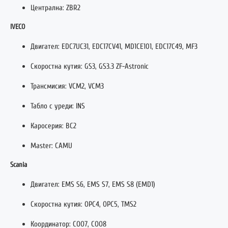
Централна: ZBR2
IVECO
Двигател: EDC7UC31, EDC17CV41, MD1CE101, EDC17C49, MF3
Скоростна кутия: GS3, GS3.3 ZF-Astronic
Трансмисия: VCM2, VCM3
Табло с уреди: INS
Каросерия: BC2
Master: CAMU
Scania
Двигател: EMS S6, EMS S7, EMS S8 (EMD1)
Скоростна кутия: OPC4, OPC5, TMS2
Координатор: COO7, COO8