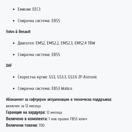
Емисии: EEC3
Спирачна система: EBS5
Volvo & Renault
Двигател: EMS2, EMS2.2, EMS2.3, EMS2.4 TRW
Спирачна система: EBS5
DAF
Скоростна кутия: GS3, GS3.3, GS3.6 ZF-Astronic
Спирачна система: EBS3 Wabco
Абонамент за софтуерни актуализации и техническа поддръжка:
включен за 12 месеца
Гаранция на хардуера:
12 месеца
Включено в комплекта:
1 нов празен FBS3 ключ
Включени токени:
700