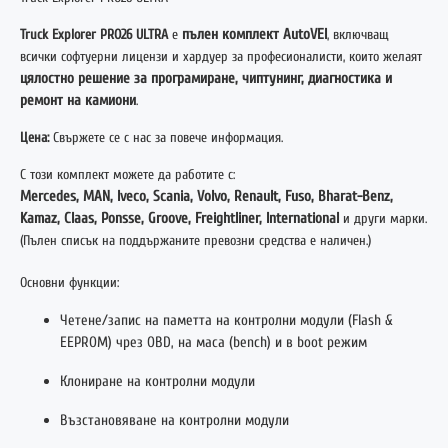
Truck Explorer PRO26 ULTRA
е
пълен комплект AutoVEI
, включващ
всички софтуерни лицензи и хардуер за професионалисти, които желаят
цялостно решение за програмиране, чиптунинг, диагностика и
ремонт на камиони
.
Цена:
Свържете се с нас за повече информация.
С този комплект можете да работите с:
Mercedes, MAN, Iveco, Scania, Volvo, Renault, Fuso, Bharat-Benz,
Kamaz, Claas, Ponsse, Groove, Freightliner, International
и други марки.
(Пълен списък на поддържаните превозни средства е наличен.)
Основни функции:
Четене/запис на паметта на контролни модули (Flash &
EEPROM) чрез OBD, на маса (bench) и в boot режим
Клониране на контролни модули
Възстановяване на контролни модули