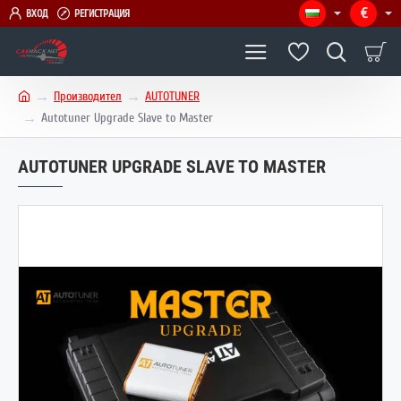
€
ВХОД
РЕГИСТРАЦИЯ
Производител
AUTOTUNER
h
Autotuner Upgrade Slave to Master
o
m
AUTOTUNER UPGRADE SLAVE TO MASTER
e