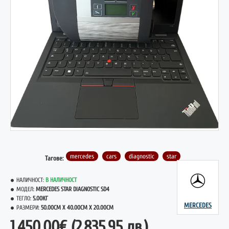
НОВО
mercedes
cars
diagnostic
star
Тагове:
НАЛИЧНОСТ:
В НАЛИЧНОСТ
МОДЕЛ:
MERCEDES STAR DIAGNOSTIC SD4
ТЕГЛО:
5.00КГ
MERCEDES
РАЗМЕРИ:
50.00CM X 40.00CM X 20.00CM
1,450.00€
(2,835.95 лв.)