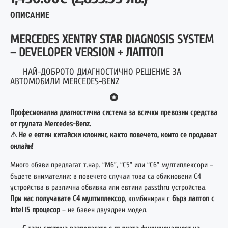
ОПИСАНИЕ
MERCEDES XENTRY STAR DIAGNOSIS SYSTEM
– DEVELOPER VERSION
+ ЛАПТОП
НАЙ-ДОБРОТО ДИАГНОСТИЧНО РЕШЕНИЕ ЗА
АВТОМОБИЛИ MERCEDES-BENZ
Професионална диагностична система за всички превозни средства
от групата Mercedes-Benz.
⚠ Не е евтин китайски клонинг, както повечето, които се продават
онлайн!
Много обяви предлагат т.нар. “M6”, “C5” или “C6” мултиплексори –
бъдете внимателни: в повечето случаи това са обикновени C4
устройства в различна обвивка или евтини passthru устройства.
При нас получавате C4 мултиплексор
, комбиниран с
бърз лаптоп с
Intel i5 процесор
– не бавен двуядрен модел.