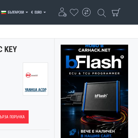
БЪЛГАРСКИ
€
EURO
C KEY
YANHUA ACDP
ЪРЗА ПОРЪЧКА