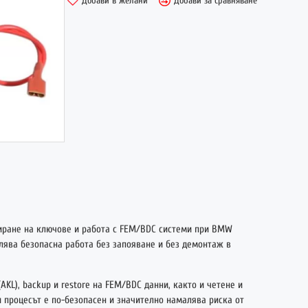
Добави в желани
Добави за сравняване
НОВО
иране на ключове и работа с FEM/BDC системи при BMW
лява безопасна работа без запояване и без демонтаж в
KL), backup и restore на FEM/BDC данни, както и четене и
 процесът е по-безопасен и значително намалява риска от